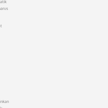
atik
harus
at
inkan