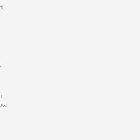
ni.
k
i
ita