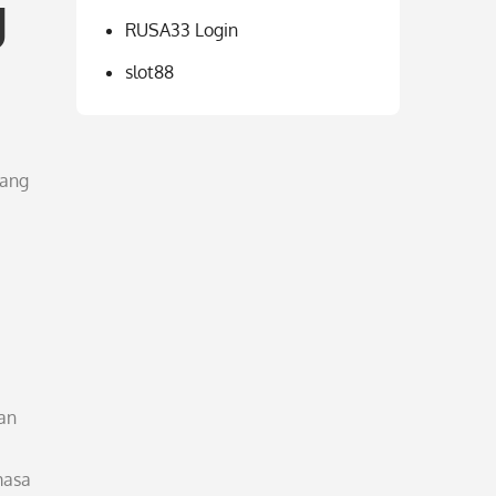
g
RUSA33 Login
slot88
yang
an
masa