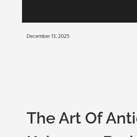
Posted
December 13, 2025
on
The Art Of Ant