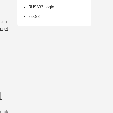
RUSA33 Login
slot88
main
togel
el
l
untuk