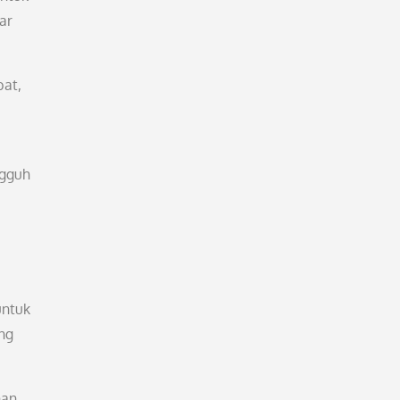
ar
bat,
ngguh
untuk
ng
nan