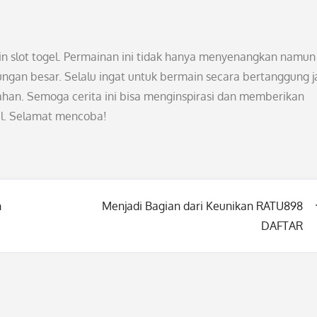
n slot togel. Permainan ini tidak hanya menyenangkan namun
gan besar. Selalu ingat untuk bermain secara bertanggung 
han. Semoga cerita ini bisa menginspirasi dan memberikan
l. Selamat mencoba!
h
Menjadi Bagian dari Keunikan RATU898
DAFTAR