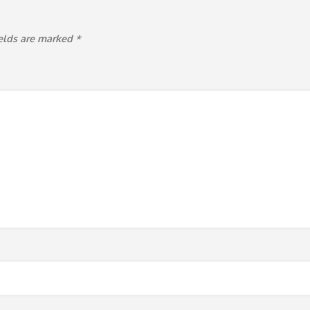
ields are marked
*