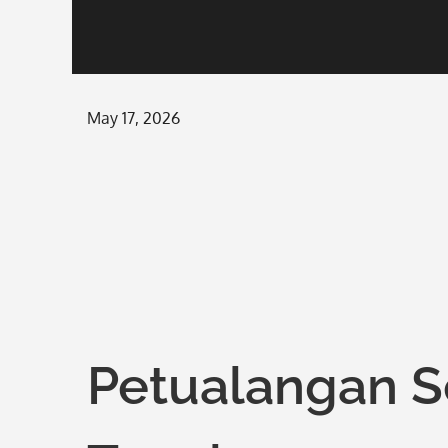
Posted
May 17, 2026
on
Petualangan S