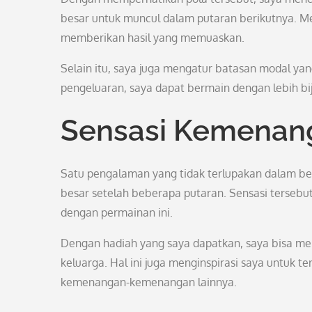
besar untuk muncul dalam putaran berikutnya. Mes
memberikan hasil yang memuaskan.
Selain itu, saya juga mengatur batasan modal ya
pengeluaran, saya dapat bermain dengan lebih bi
Sensasi Kemenan
Satu pengalaman yang tidak terlupakan dalam be
besar setelah beberapa putaran. Sensasi tersebu
dengan permainan ini.
Dengan hadiah yang saya dapatkan, saya bisa m
keluarga. Hal ini juga menginspirasi saya untuk
kemenangan-kemenangan lainnya.