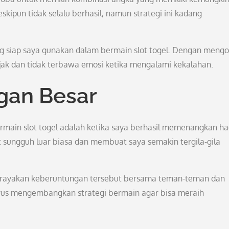
kipun tidak selalu berhasil, namun strategi ini kadang
ng siap saya gunakan dalam bermain slot togel. Dengan mengo
jak dan tidak terbawa emosi ketika mengalami kekalahan.
gan Besar
rmain slot togel adalah ketika saya berhasil memenangkan ha
t sungguh luar biasa dan membuat saya semakin tergila-gila
erayakan keberuntungan tersebut bersama teman-teman dan
 terus mengembangkan strategi bermain agar bisa meraih