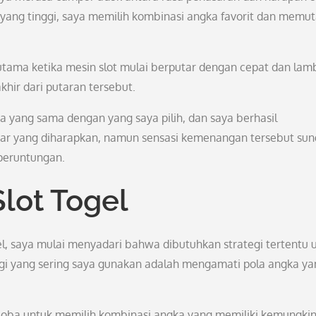
ng tinggi, saya memilih kombinasi angka favorit dan memut
tama ketika mesin slot mulai berputar dengan cepat dan lam
hir dari putaran tersebut.
ka yang sama dengan yang saya pilih, dan saya berhasil
sar yang diharapkan, namun sensasi kemenangan tersebut su
peruntungan.
Slot Togel
l, saya mulai menyadari bahwa dibutuhkan strategi tertentu 
gi yang sering saya gunakan adalah mengamati pola angka ya
oba untuk memilih kombinasi angka yang memiliki kemungki