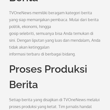
TVOneNews memiliki beragam kategori berita
yang siap memanjakan pembaca. Mulai dari berita
politik, ekonomi, hingga
gosip selebriti, semuanya bisa Anda temukan di
sini. Dengan liputan yang luas dan mendalam, Anda
tidak akan ketinggalan
informasi terbaru di berbagai bidang.
Proses Produksi
Berita
Setiap berita yang disajikan di TVOneNews melalui
proses produksi yang ketat. Tim jurnalis handal