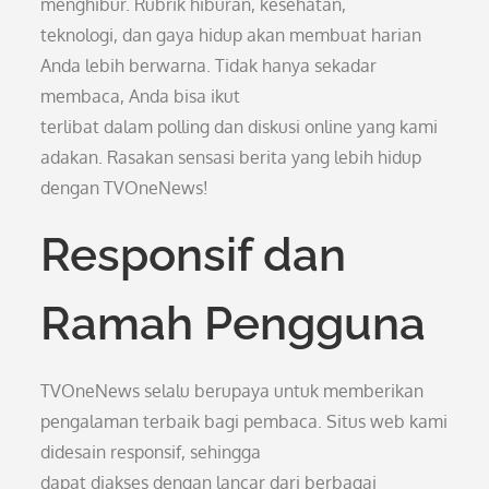
menghibur. Rubrik hiburan, kesehatan,
teknologi, dan gaya hidup akan membuat harian
Anda lebih berwarna. Tidak hanya sekadar
membaca, Anda bisa ikut
terlibat dalam polling dan diskusi online yang kami
adakan. Rasakan sensasi berita yang lebih hidup
dengan TVOneNews!
Responsif dan
Ramah Pengguna
TVOneNews selalu berupaya untuk memberikan
pengalaman terbaik bagi pembaca. Situs web kami
didesain responsif, sehingga
dapat diakses dengan lancar dari berbagai