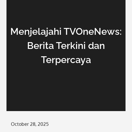
Menjelajahi TVOneNews:
Berita Terkini dan
Terpercaya
Posted
October 28, 2025