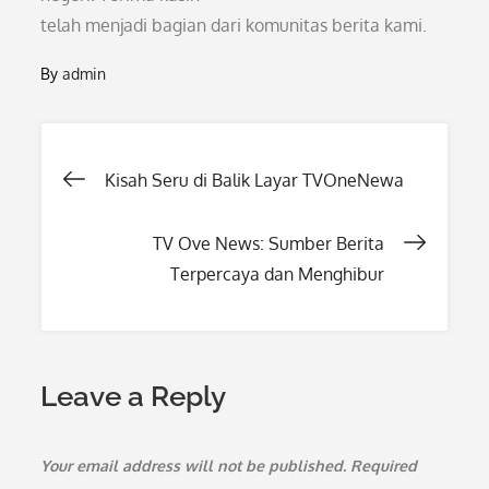
telah menjadi bagian dari komunitas berita kami.
By
admin
Post
Kisah Seru di Balik Layar TVOneNewa
navigation
TV Ove News: Sumber Berita
Terpercaya dan Menghibur
Leave a Reply
Your email address will not be published.
Required