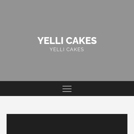
Skip
to
content
YELLI CAKES
YELLI CAKES