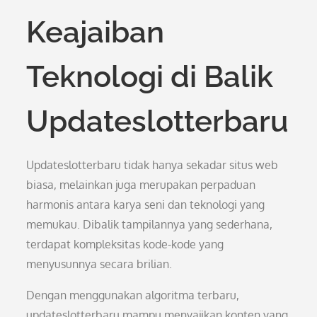
Keajaiban
Teknologi di Balik
Updateslotterbaru
Updateslotterbaru tidak hanya sekadar situs web
biasa, melainkan juga merupakan perpaduan
harmonis antara karya seni dan teknologi yang
memukau. Dibalik tampilannya yang sederhana,
terdapat kompleksitas kode-kode yang
menyusunnya secara brilian.
Dengan menggunakan algoritma terbaru,
updateslotterbaru mampu menyajikan konten yang