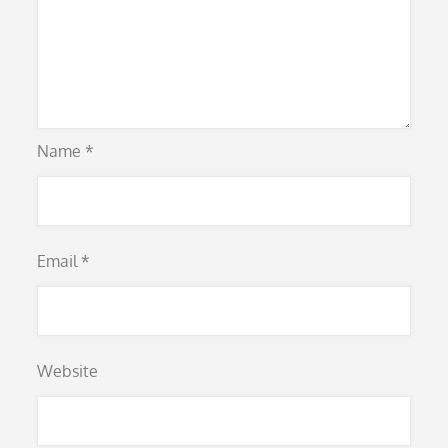
Name
*
Email
*
Website