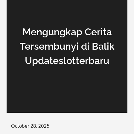
Mengungkap Cerita
Tersembunyi di Balik
Updateslotterbaru
Posted
October 28, 2025