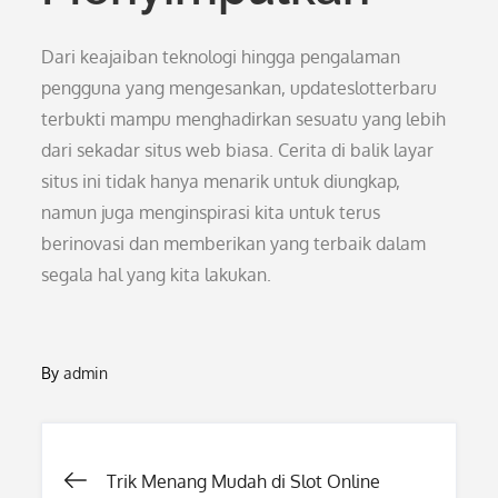
Dari keajaiban teknologi hingga pengalaman
pengguna yang mengesankan, updateslotterbaru
terbukti mampu menghadirkan sesuatu yang lebih
dari sekadar situs web biasa. Cerita di balik layar
situs ini tidak hanya menarik untuk diungkap,
namun juga menginspirasi kita untuk terus
berinovasi dan memberikan yang terbaik dalam
segala hal yang kita lakukan.
By
admin
Post
Trik Menang Mudah di Slot Online