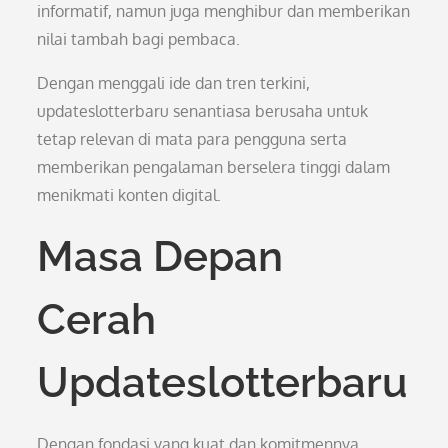
informatif, namun juga menghibur dan memberikan
nilai tambah bagi pembaca.
Dengan menggali ide dan tren terkini,
updateslotterbaru senantiasa berusaha untuk
tetap relevan di mata para pengguna serta
memberikan pengalaman berselera tinggi dalam
menikmati konten digital.
Masa Depan
Cerah
Updateslotterbaru
Dengan fondasi yang kuat dan komitmennya