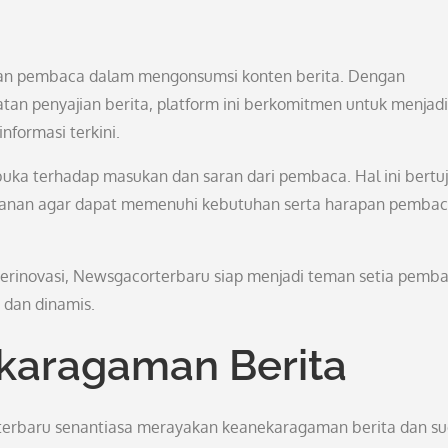
an pembaca dalam mengonsumsi konten berita. Dengan
an penyajian berita, platform ini berkomitmen untuk menjadi
formasi terkini.
rbuka terhadap masukan dan saran dari pembaca. Hal ini bertu
layanan agar dapat memenuhi kebutuhan serta harapan pemba
rinovasi, Newsgacorterbaru siap menjadi teman setia pemb
 dan dinamis.
karagaman Berita
orterbaru senantiasa merayakan keanekaragaman berita dan su