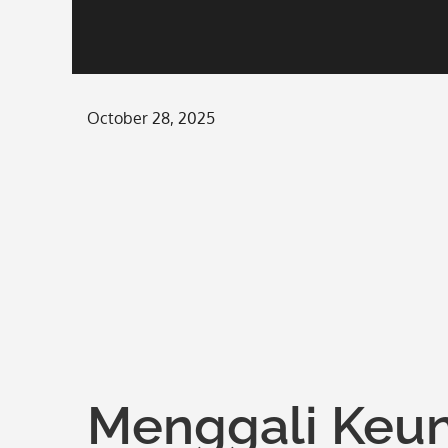
Posted
October 28, 2025
on
Menggali Keun