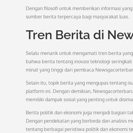
Dengan filosofi untuk memberikan informasi yang
sumber berita terpercaya bagi masyarakat luas.
Tren Berita di Ne
Selalu menarik untuk mengamati tren berita yang s
bahwa berita tentang inovasi teknologi seringkal
minat yang tinggi dari pembaca Newsgacorterbar
Selain itu, topik berita yang mengupas tentang i
platform ini. Dengan demikian, Newsgacorterbaru 
memiliki dampak sosial yang penting untuk disima
Berita politik dan ekonomi juga menjadi bagian ta
Dengan pendekatan yang berbeda dan analisis 
tentang berbagai peristiwa politik dan ekonomi ter