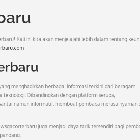
baru
aru! Kali ini kita akan menjelajahi lebih dalam tentang keun
erbaru.com
erbaru
yang menghadirkan berbagai informasi terkini dari beragam
ngga teknologi. Dibandingkan dengan platform serupa,
 santai namun informatif, membuat pembaca merasa nyaman 
Newsgacorterbaru juga menjadi daya tarik tersendiri bagi pemb
 pandang.