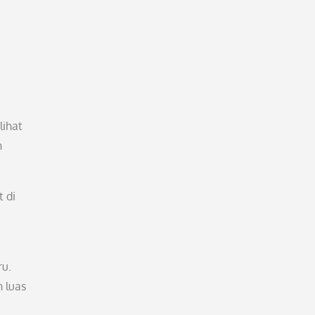
i
lihat
n
 di
ru.
 luas