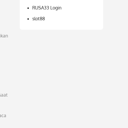
RUSA33 Login
slot88
ikan
saat
aca