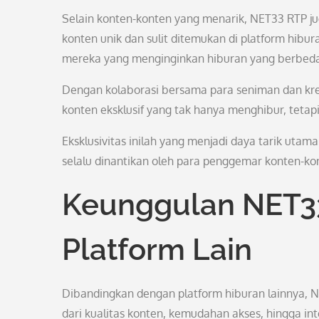
Selain konten-konten yang menarik, NET33 RTP j
konten unik dan sulit ditemukan di platform hibu
mereka yang menginginkan hiburan yang berbeda
Dengan kolaborasi bersama para seniman dan kr
konten eksklusif yang tak hanya menghibur, tetap
Eksklusivitas inilah yang menjadi daya tarik ut
selalu dinantikan oleh para penggemar konten-kon
Keunggulan NET3
Platform Lain
Dibandingkan dengan platform hiburan lainnya, 
dari kualitas konten, kemudahan akses, hingga i