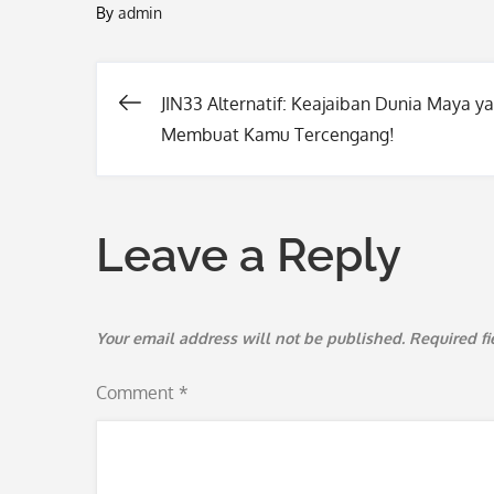
By
admin
JIN33 Alternatif: Keajaiban Dunia Maya y
Post
Membuat Kamu Tercengang!
navigation
Leave a Reply
Your email address will not be published.
Required f
Comment
*