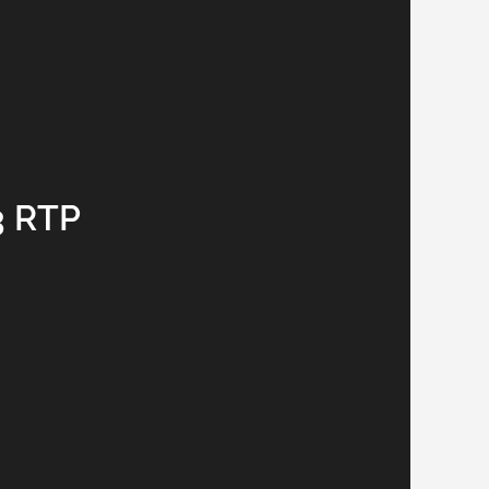
3 RTP