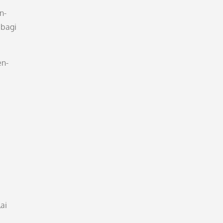
n-
 bagi
en-
ai