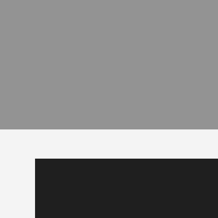
Skip
to
content