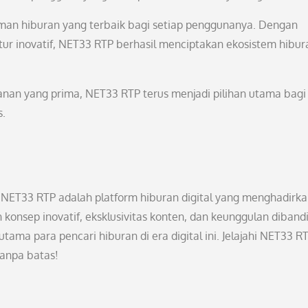
an hiburan yang terbaik bagi setiap penggunanya. Dengan
itur inovatif, NET33 RTP berhasil menciptakan ekosistem hibur
anan yang prima, NET33 RTP terus menjadi pilihan utama bagi
s.
a NET33 RTP adalah platform hiburan digital yang menghadirk
konsep inovatif, eksklusivitas konten, dan keunggulan diband
utama para pencari hiburan di era digital ini. Jelajahi NET33 R
anpa batas!