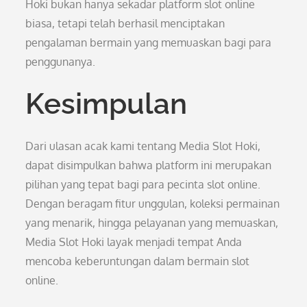
Hoki bukan hanya sekadar platform slot online
biasa, tetapi telah berhasil menciptakan
pengalaman bermain yang memuaskan bagi para
penggunanya.
Kesimpulan
Dari ulasan acak kami tentang Media Slot Hoki,
dapat disimpulkan bahwa platform ini merupakan
pilihan yang tepat bagi para pecinta slot online.
Dengan beragam fitur unggulan, koleksi permainan
yang menarik, hingga pelayanan yang memuaskan,
Media Slot Hoki layak menjadi tempat Anda
mencoba keberuntungan dalam bermain slot
online.