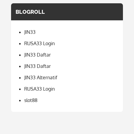
BLOGROLL
JIN33
RUSA33 Login
JIN33 Daftar
JIN33 Daftar
JIN33 Alternatif
RUSA33 Login
slot88