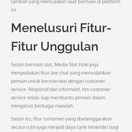
tambah yang memuaskan saat bermain di platform
ini.
Menelusuri Fitur-
Fitur Unggulan
Selain bermain slot, Media Slot Hoki juga
menyediakan fitur live chat yang memudahkan
pemain untuk berinteraksi dengan customer
service. Responsif dan informatif, tim customer
service selalu siap membantu pemain dalam
mengatasi berbagai masalah.
Selain itu, fitur turnamen yang diselenggarakan
secara rutin juga menjadi daya tarik tersendiri bagi