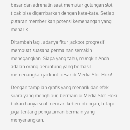
besar dan adrenalin saat memutar gulungan slot
tidak bisa digambarkan dengan kata-kata. Setiap
putaran memberikan potensi kemenangan yang
menarik.
Ditambah lagi, adanya fitur jackpot progresif
membuat suasana permainan semakin
menegangkan. Siapa yang tahu, mungkin Anda
adalah orang beruntung yang berhasil
memenangkan jackpot besar di Media Slot Hoki!
Dengan tampilan grafis yang menarik dan efek
suara yang menghibur, bermain di Media Slot Hoki
bukan hanya soal mencari keberuntungan, tetapi
juga tentang pengalaman bermain yang
menyenangkan.