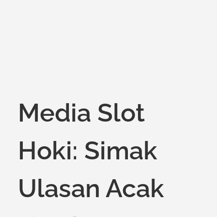
Media Slot
Hoki: Simak
Ulasan Acak