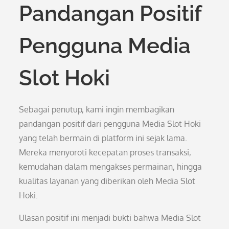
Pandangan Positif
Pengguna Media
Slot Hoki
Sebagai penutup, kami ingin membagikan
pandangan positif dari pengguna Media Slot Hoki
yang telah bermain di platform ini sejak lama.
Mereka menyoroti kecepatan proses transaksi,
kemudahan dalam mengakses permainan, hingga
kualitas layanan yang diberikan oleh Media Slot
Hoki.
Ulasan positif ini menjadi bukti bahwa Media Slot