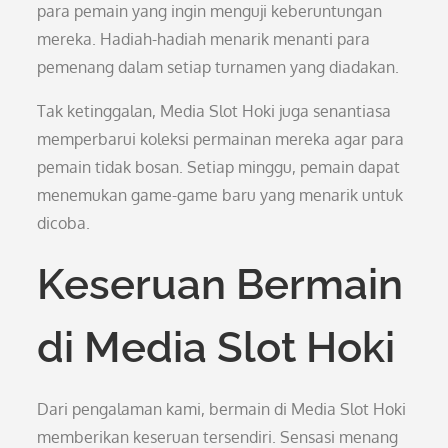
para pemain yang ingin menguji keberuntungan
mereka. Hadiah-hadiah menarik menanti para
pemenang dalam setiap turnamen yang diadakan.
Tak ketinggalan, Media Slot Hoki juga senantiasa
memperbarui koleksi permainan mereka agar para
pemain tidak bosan. Setiap minggu, pemain dapat
menemukan game-game baru yang menarik untuk
dicoba.
Keseruan Bermain
di Media Slot Hoki
Dari pengalaman kami, bermain di Media Slot Hoki
memberikan keseruan tersendiri. Sensasi menang