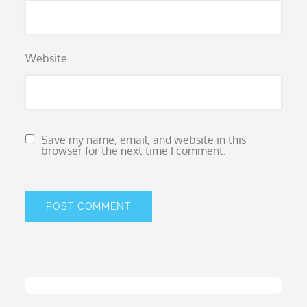
Website
Save my name, email, and website in this
browser for the next time I comment.