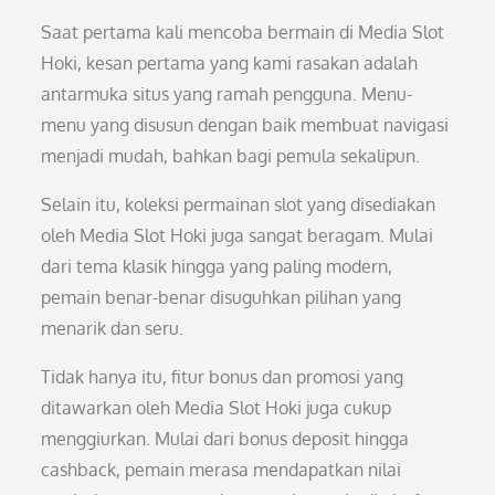
Saat pertama kali mencoba bermain di Media Slot
Hoki, kesan pertama yang kami rasakan adalah
antarmuka situs yang ramah pengguna. Menu-
menu yang disusun dengan baik membuat navigasi
menjadi mudah, bahkan bagi pemula sekalipun.
Selain itu, koleksi permainan slot yang disediakan
oleh Media Slot Hoki juga sangat beragam. Mulai
dari tema klasik hingga yang paling modern,
pemain benar-benar disuguhkan pilihan yang
menarik dan seru.
Tidak hanya itu, fitur bonus dan promosi yang
ditawarkan oleh Media Slot Hoki juga cukup
menggiurkan. Mulai dari bonus deposit hingga
cashback, pemain merasa mendapatkan nilai