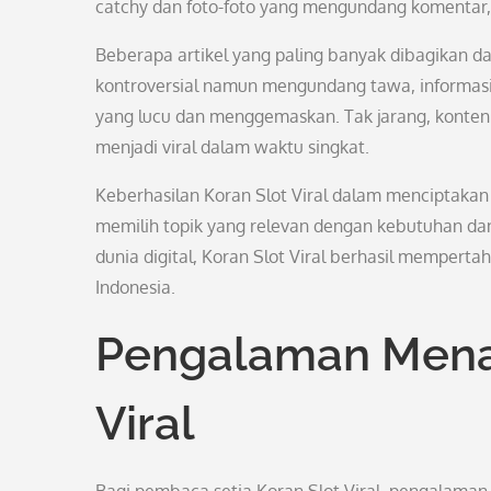
catchy dan foto-foto yang mengundang komentar, k
Beberapa artikel yang paling banyak dibagikan dar
kontroversial namun mengundang tawa, informasi-i
yang lucu dan menggemaskan. Tak jarang, konten d
menjadi viral dalam waktu singkat.
Keberhasilan Koran Slot Viral dalam menciptakan 
memilih topik yang relevan dengan kebutuhan da
dunia digital, Koran Slot Viral berhasil memperta
Indonesia.
Pengalaman Menar
Viral