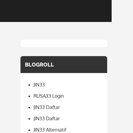
BLOGROLL
JIN33
RUSA33 Login
JIN33 Daftar
JIN33 Daftar
JIN33 Alternatif