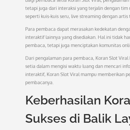
Bagi pembaca setia Koran Slot Viral, pengalaman
tetapi juga dari interaksi yang terjalin dengan ti
seperti kuis-kuis seru, live streaming dengan arti
Para pembaca dapat merasakan kedekatan dengan Ko
interaktif lainnya yang disediakan. Hal ini tida
pembaca, tetapi juga menciptakan komunitas onlin
Dari pengalaman para pembaca, Koran Slot Viral 
setia dalam mengisi waktu luang dan mencari inf
interaktif, Koran Slot Viral mampu memberikan
pembacanya.
Keberhasilan Koran
Sukses di Balik La