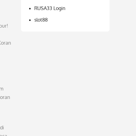
RUSA33 Login
slot88
bur!
Koran
am
Koran
di