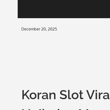
Posted
December 20, 2025
on
Koran Slot Vir