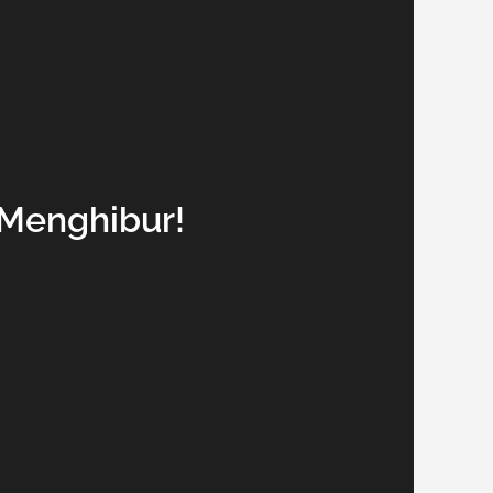
 Menghibur!