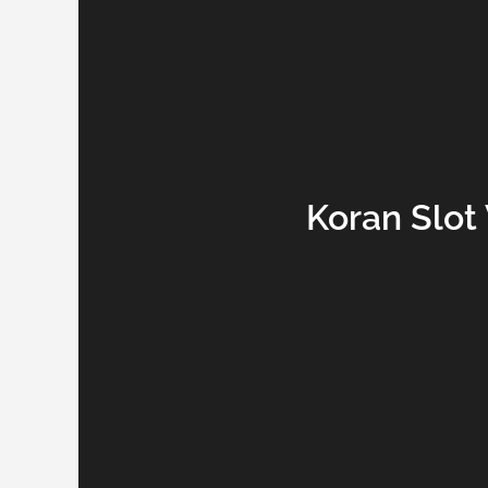
Koran Slot