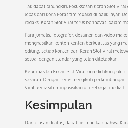
Tak dapat dipungkiri, kesuksesan Koran Slot Vira
lepas dari kerja keras tim redaksi di balik layar.
redaksi Koran Slot Viral terus berinovasi dalam 
Para jurnalis, fotografer, desainer, dan video make
menghasilkan konten-konten berkualitas yang ma
editing, setiap konten dari Koran Slot Viral mel
sesuai dengan standar yang telah ditetapkan.
Keberhasilan Koran Slot Viral juga didukung oleh
sasaran. Dengan terus mengikuti perkembangan t
Viral berhasil memposisikan diri sebagai media h
Kesimpulan
Dari ulasan di atas, dapat disimpulkan bahwa Ko