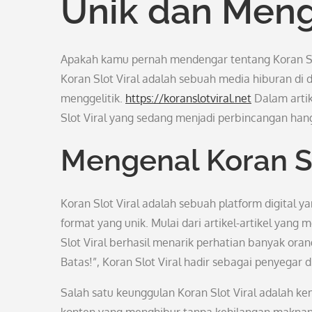
Unik dan Meng
Apakah kamu pernah mendengar tentang Koran Slot
Koran Slot Viral adalah sebuah media hiburan di
menggelitik.
https://koranslotviral.net
Dalam artik
Slot Viral yang sedang menjadi perbincangan hang
Mengenal Koran Sl
Koran Slot Viral adalah sebuah platform digital y
format yang unik. Mulai dari artikel-artikel yan
Slot Viral berhasil menarik perhatian banyak ora
Batas!”, Koran Slot Viral hadir sebagai penyegar 
Salah satu keunggulan Koran Slot Viral adalah 