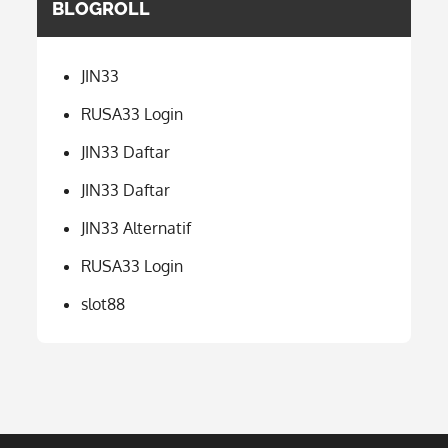
BLOGROLL
JIN33
RUSA33 Login
JIN33 Daftar
JIN33 Daftar
JIN33 Alternatif
RUSA33 Login
slot88