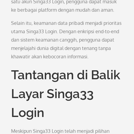
satu akun Singa33 Login, pengguna dapat masuk
ke berbagai platform dengan mudah dan aman.
Selain itu, keamanan data pribadi menjadi prioritas
utama Singa33 Login. Dengan enkripsi end-to-end
dan sistem keamanan canggih, pengguna dapat
menjelajahi dunia digital dengan tenang tanpa
khawatir akan kebocoran informasi.
Tantangan di Balik
Layar Singa33
Login
Meskipun Singa33 Login telah menjadi pilihan