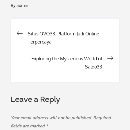
By
admin
Post
Situs OVO33: Platform Judi Online
Terpercaya
navigation
Exploring the Mysterious World of
Saldo33
Leave a Reply
Your email address will not be published.
Required
fields are marked
*