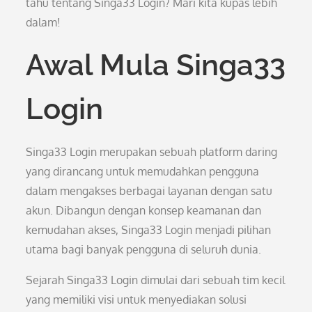
tahu tentang Singa33 Login? Mari kita kupas lebih
dalam!
Awal Mula Singa33
Login
Singa33 Login merupakan sebuah platform daring
yang dirancang untuk memudahkan pengguna
dalam mengakses berbagai layanan dengan satu
akun. Dibangun dengan konsep keamanan dan
kemudahan akses, Singa33 Login menjadi pilihan
utama bagi banyak pengguna di seluruh dunia.
Sejarah Singa33 Login dimulai dari sebuah tim kecil
yang memiliki visi untuk menyediakan solusi