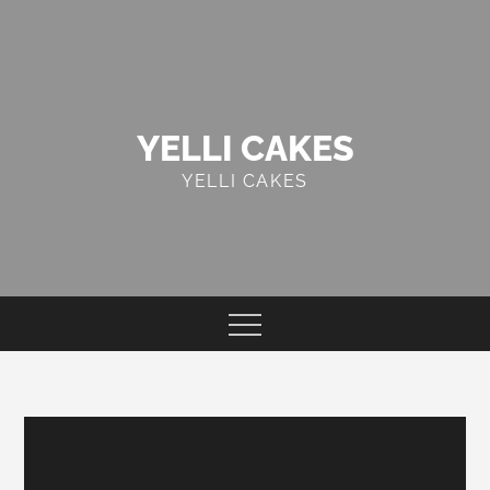
Skip
to
content
YELLI CAKES
YELLI CAKES