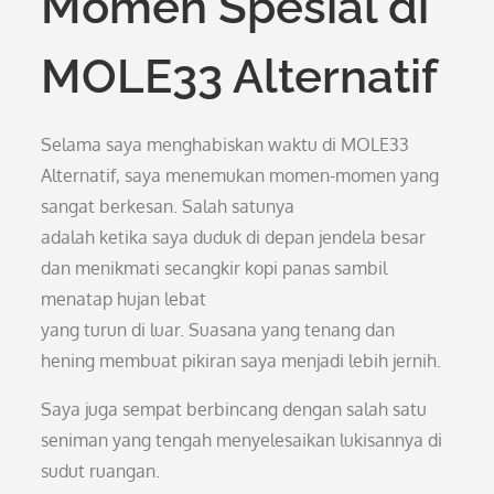
Momen Spesial di
MOLE33 Alternatif
Selama saya menghabiskan waktu di MOLE33
Alternatif, saya menemukan momen-momen yang
sangat berkesan. Salah satunya
adalah ketika saya duduk di depan jendela besar
dan menikmati secangkir kopi panas sambil
menatap hujan lebat
yang turun di luar. Suasana yang tenang dan
hening membuat pikiran saya menjadi lebih jernih.
Saya juga sempat berbincang dengan salah satu
seniman yang tengah menyelesaikan lukisannya di
sudut ruangan.