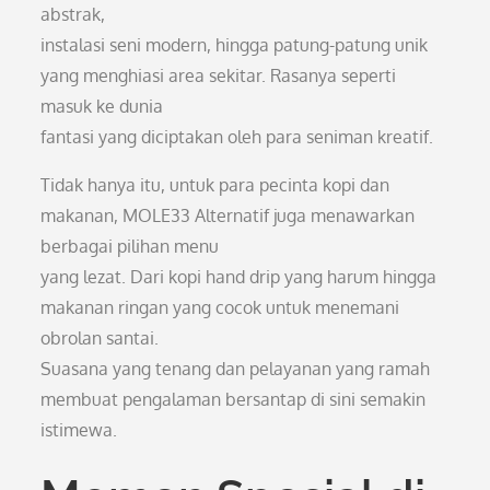
abstrak,
instalasi seni modern, hingga patung-patung unik
yang menghiasi area sekitar. Rasanya seperti
masuk ke dunia
fantasi yang diciptakan oleh para seniman kreatif.
Tidak hanya itu, untuk para pecinta kopi dan
makanan, MOLE33 Alternatif juga menawarkan
berbagai pilihan menu
yang lezat. Dari kopi hand drip yang harum hingga
makanan ringan yang cocok untuk menemani
obrolan santai.
Suasana yang tenang dan pelayanan yang ramah
membuat pengalaman bersantap di sini semakin
istimewa.