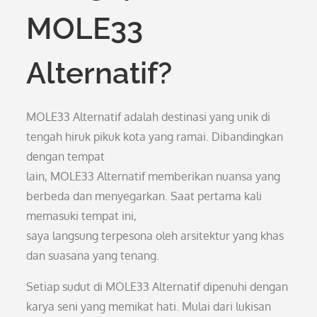
MOLE33
Alternatif?
MOLE33 Alternatif adalah destinasi yang unik di
tengah hiruk pikuk kota yang ramai. Dibandingkan
dengan tempat
lain, MOLE33 Alternatif memberikan nuansa yang
berbeda dan menyegarkan. Saat pertama kali
memasuki tempat ini,
saya langsung terpesona oleh arsitektur yang khas
dan suasana yang tenang.
Setiap sudut di MOLE33 Alternatif dipenuhi dengan
karya seni yang memikat hati. Mulai dari lukisan