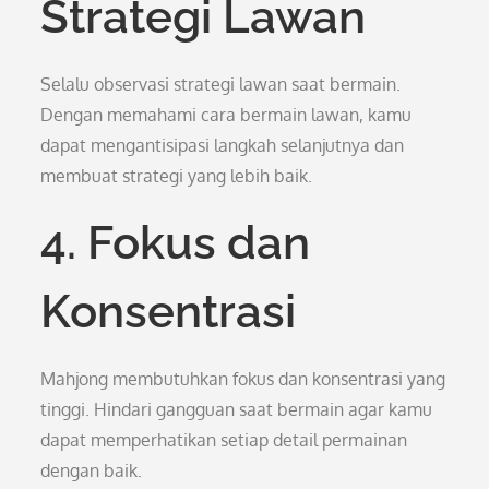
Strategi Lawan
Selalu observasi strategi lawan saat bermain.
Dengan memahami cara bermain lawan, kamu
dapat mengantisipasi langkah selanjutnya dan
membuat strategi yang lebih baik.
4. Fokus dan
Konsentrasi
Mahjong membutuhkan fokus dan konsentrasi yang
tinggi. Hindari gangguan saat bermain agar kamu
dapat memperhatikan setiap detail permainan
dengan baik.