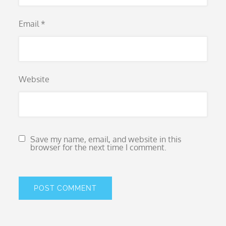
Email
*
Website
Save my name, email, and website in this
browser for the next time I comment.