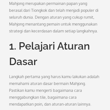
Mahjong merupakan permainan papan yang
berasal dari Tiongkok dan telah menjadi populer di
seluruh dunia. Dengan aturan yang cukup rumit,
Mahjong menantang pemain untuk menggunakan
strategi dan kecerdasan dalam setiap langkahnya.
1. Pelajari Aturan
Dasar
Langkah pertama yang harus kamu lakukan adalah
memahami aturan dasar bermain Mahjong.
Pastikan kamu mengerti bagaimana cara
menggabungkan tile, bagaimana cara
mendapatkan poin, dan aturan-aturan lainnya.