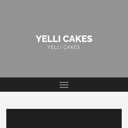
Skip
to
content
YELLI CAKES
YELLI CAKES