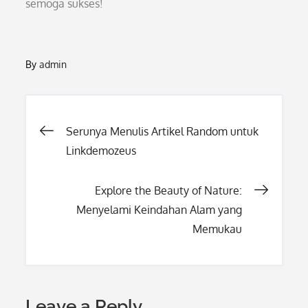
semoga sukses!
By
admin
Post
Serunya Menulis Artikel Random untuk
Linkdemozeus
navigation
Explore the Beauty of Nature:
Menyelami Keindahan Alam yang
Memukau
Leave a Reply