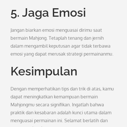
5. Jaga Emosi
Jangan biarkan emosi menguasai dirimu saat
bermain Mahjong. Tetaplah tenang dan jernih
dalam mengambil keputusan agar tidak terbawa
emosi yang dapat merusak strategi permainanmu.
Kesimpulan
Dengan memperhatikan tips dan trik di atas, kamu
dapat meningkatkan kemampuan bermain
Mahjongmu secara signifikan. Ingatlah bahwa
praktik dan kesabaran adalah kunci utama dalam
menguasai permainan ini. Selamat berlatih dan